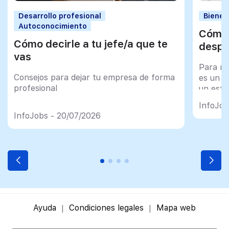
Desarrollo profesional
Bienes
Autoconocimiento
Cómo 
Cómo decirle a tu jefe/a que te
despu
vas
Para mu
Consejos para dejar tu empresa de forma
es un tr
profesional
un esfu
import
InfoJob
InfoJobs - 20/07/2026
Ayuda
Condiciones legales
Mapa web