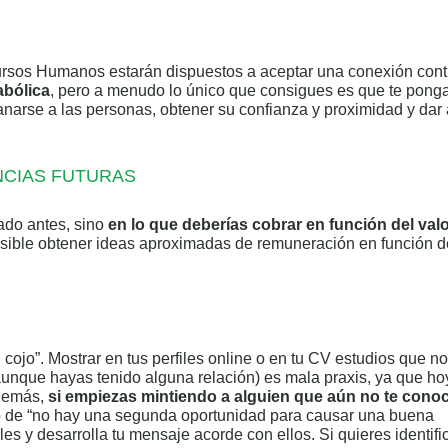
ursos Humanos estarán dispuestos a aceptar una conexión cont
abólica
, pero a menudo lo único que consigues es que te pong
ganarse a las personas, obtener su confianza y proximidad y dar
NCIAS FUTURAS
ado antes, sino
en lo que deberías cobrar en función del val
 posible obtener ideas aproximadas de remuneración en función d
n cojo”. Mostrar en tus perfiles online o en tu CV estudios que n
unque hayas tenido alguna relación) es mala praxis, ya que ho
Además,
si empiezas mintiendo a alguien que aún no te conoc
o de “no hay una segunda oportunidad para causar una buena
es y desarrolla tu mensaje acorde con ellos. Si quieres identifi