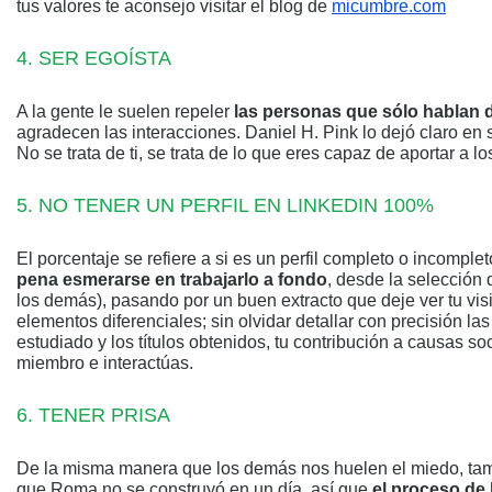
tus valores te aconsejo visitar el blog de
micumbre.com
SER EGOÍSTA
A la gente le suelen repeler
las personas que sólo hablan 
agradecen las interacciones. Daniel H. Pink lo dejó claro en 
No se trata de ti, se trata de lo que eres capaz de aportar a l
NO TENER UN PERFIL EN LINKEDIN 100%
El porcentaje se refiere a si es un perfil completo o incomple
pena esmerarse en trabajarlo a fondo
, desde la selección d
los demás), pasando por un buen extracto que deje ver tu visió
elementos diferenciales; sin olvidar detallar con precisión l
estudiado y los títulos obtenidos, tu contribución a causas so
miembro e interactúas.
TENER PRISA
De la misma manera que los demás nos huelen el miedo, tamb
que Roma no se construyó en un día, así que
el proceso de