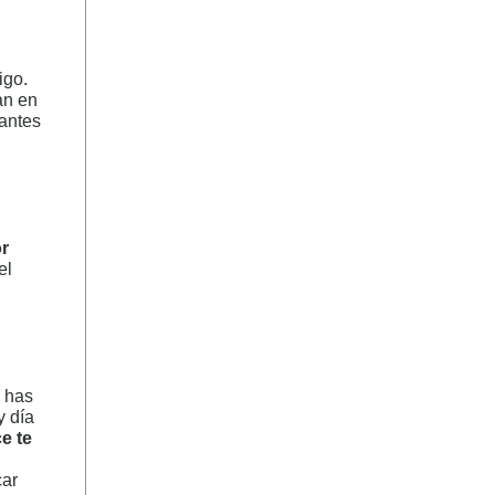
igo.
an en
 antes
or
el
o has
y día
e te
car