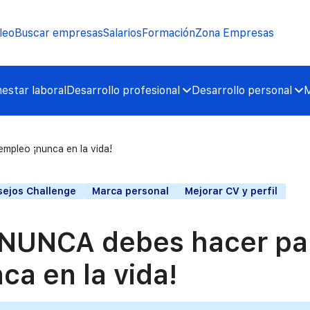
leo
Buscar empresas
Salarios
Formación
Zona Empresas
nestar laboral
Desarrollo profesional
Desarrollo personal
M
mpleo ¡nunca en la vida!
ejos Challenge
Marca personal
Mejorar CV y perfil
e NUNCA debes hacer pa
ca en la vida!