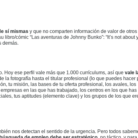
de sí mismas
y que no comparten información de valor de otros 
su libro/cómic “Las aventuras de Johnny Bunko”: “It’s not about 
os demás.
to. Hoy ese perfil vale más que 1.000 currículums, así que
vale l
e la fotografía hasta el titular profesional (lo que puedes hacer 
n, tu misión, las bases de tu oferta profesional, los avales, los
as empresas en las que has trabajado, los centros en los que has
ciales, tus aptitudes (elemento clave) y los grupos de los que er
ién nos detectan el sentido de la urgencia. Pero todos sabem
 búsqueda de empleo debe ser estratégico
, no táctico, y par