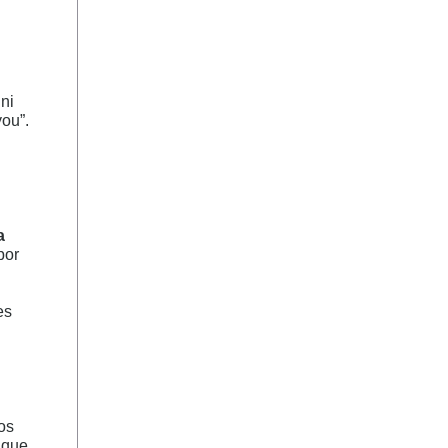
ni
you”.
a
por
es
os
a que