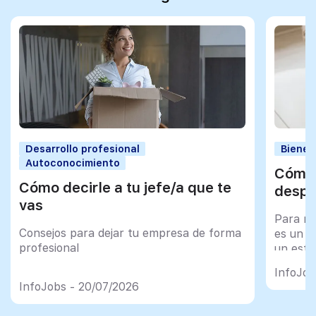
Desarrollo profesional
Bienes
Autoconocimiento
Cómo 
Cómo decirle a tu jefe/a que te
despu
vas
Para mu
Consejos para dejar tu empresa de forma
es un tr
profesional
un esfu
import
InfoJob
InfoJobs - 20/07/2026