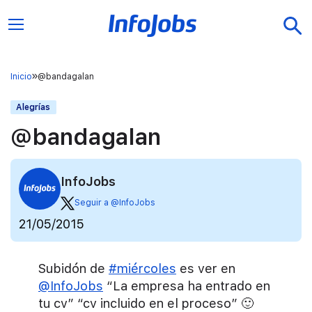
Inicio
@bandagalan
Alegrías
@bandagalan
InfoJobs
Seguir a @InfoJobs
21/05/2015
Subidón de
#miércoles
es ver en
@InfoJobs
“La empresa ha entrado en
tu cv” “cv incluido en el proceso” 🙂