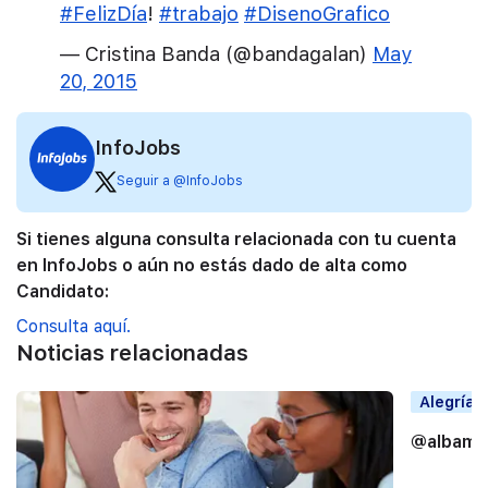
#FelizDía
!
#trabajo
#DisenoGrafico
— Cristina Banda (@bandagalan)
May
20, 2015
InfoJobs
Seguir a @InfoJobs
Si tienes alguna consulta relacionada con tu cuenta
en InfoJobs o aún no estás dado de alta como
Candidato:
Consulta aquí.
Noticias relacionadas
Alegrías
@albama