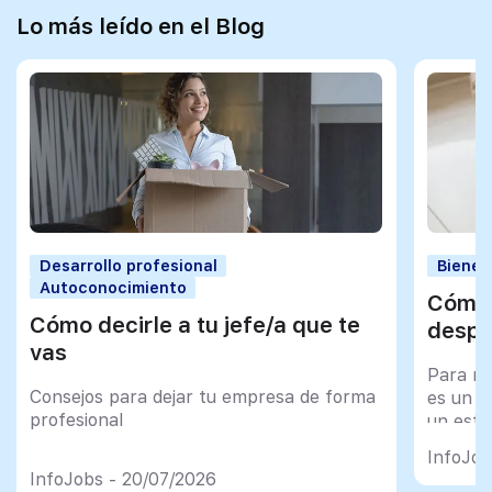
Lo más leído en el Blog
Desarrollo profesional
Bienes
Autoconocimiento
Cómo 
Cómo decirle a tu jefe/a que te
despu
vas
Para mu
Consejos para dejar tu empresa de forma
es un tr
profesional
un esfu
import
InfoJob
InfoJobs - 20/07/2026