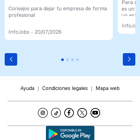
Para mu
Consejos para dejar tu empresa de forma
es un tr
profesional
un esfu
import
InfoJob
InfoJobs - 20/07/2026
Ayuda
Condiciones legales
Mapa web