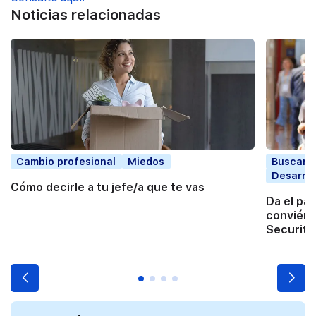
Noticias relacionadas
Cambio profesional
Miedos
Buscar t
Desarrol
Cómo decirle a tu jefe/a que te vas
Da el pa
conviért
Securita