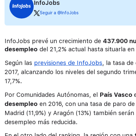
InfoJobs
Seguir a @InfoJobs
InfoJobs prevé un crecimiento de
437.900 n
desempleo
del 21,2% actual hasta situarla en 
Según las
previsiones de InfoJobs
, la tasa d
2017
, alcanzando los niveles del segundo trim
17,7%.
Por Comunidades Autónomas, el
País Vasco
desempleo
en 2016, con una tasa de paro de t
Madrid (11,9%) y Aragón (13%) también será
desempleo más reducida.
En el otro lado del ranking, la región con una