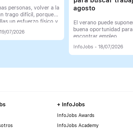
agosto
as personas, volver a la
un trago difícil, porque
llas un esfuerzo físico y
El verano puede supone
co muy importante
buena oportunidad para
 19/07/2026
encontrar empleo
InfoJobs - 18/07/2026
bs
+ InfoJobs
InfoJobs Awards
sotros
InfoJobs Academy