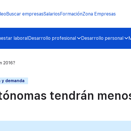
leo
Buscar empresas
Salarios
Formación
Zona Empresas
nestar laboral
Desarrollo profesional
Desarrollo personal
M
n 2016?
a y demanda
tónomas tendrán meno