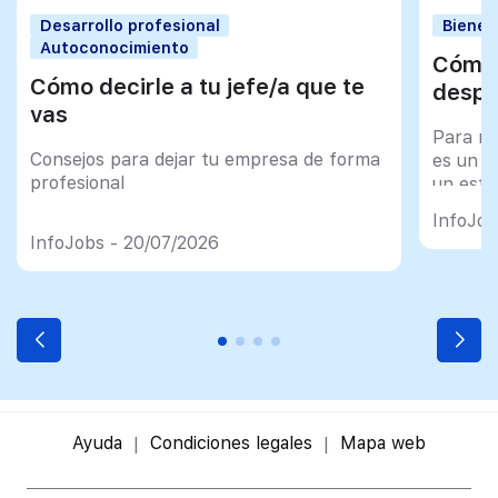
Desarrollo profesional
Bienes
Autoconocimiento
Cómo 
Cómo decirle a tu jefe/a que te
despu
vas
Para mu
Consejos para dejar tu empresa de forma
es un tr
profesional
un esfu
import
InfoJob
InfoJobs - 20/07/2026
Ayuda
Condiciones legales
Mapa web