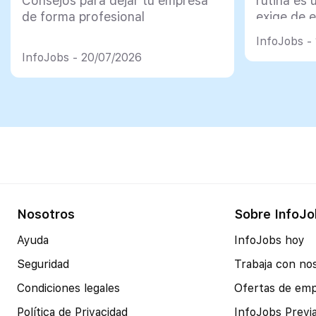
Consejos para dejar tu empresa
rutina es 
de forma profesional
exige de e
psicológi
InfoJobs -
InfoJobs - 20/07/2026
Nosotros
Sobre InfoJo
Ayuda
InfoJobs hoy
Seguridad
Trabaja con no
Condiciones legales
Ofertas de em
Política de Privacidad
InfoJobs Previ