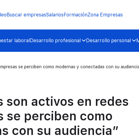
leo
Buscar empresas
Salarios
Formación
Zona Empresas
nestar laboral
Desarrollo profesional
Desarrollo personal
M
s empresas se perciben como modernas y conectadas con su audienci
s son activos en redes
s se perciben como
s con su audiencia”