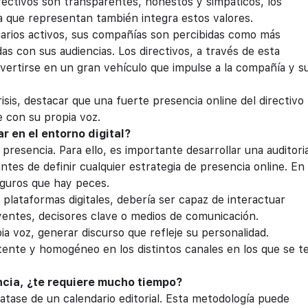
irectivos son transparentes, honestos y simpáticos, los
 que representan también integra estos valores.
uarios activos, sus compañías son percibidas como más
 con sus audiencias. Los directivos, a través de esta
nvertirse en un gran vehículo que impulse a la compañía y s
sis, destacar que una fuerte presencia online del directivo
e con su propia voz.
 en el entorno digital?
resencia. Para ello, es importante desarrollar una auditori
tes de definir cualquier estrategia de presencia online. En
eguros que hay peces.
 plataformas digitales, debería ser capaz de interactuar
yentes, decisores clave o medios de comunicación.
ia voz, generar discurso que refleje su personalidad.
tente y homogéneo en los distintos canales en los que se t
ncia, ¿te requiere mucho tiempo?
atase de un calendario editorial. Esta metodología puede