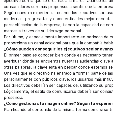
ejecutivo con la que se crea hacia la marca. Cuando los d
consumidores son más propensos a sentir que la empresa
Según nuestra experiencia, cuando los ejecutivos son us
modernas, progresistas y como entidades mejor conectadas
personificación de la empresa, tienen la capacidad de co
marcas a través de su liderazgo personal.
Por último, y especialmente importante en periodos de cri
proporciona un canal adicional para que la compañía habl
¿Cómo pueden conseguir los ejecutivos senior avanzar
El primer paso es conocer bien dónde es necesario tener p
averiguar dónde se encuentra nuestras audiencias clave an
otras palabras, la clave está en pescar donde estemos s
Una vez que el directivo ha entrado a formar parte de las
personalmente con públicos clave: los usuarios más influ
Los directivos deberían ser capaces de, utilizando su prop
Lógicamente, el estilo de comunicarse debería ser consis
presencia.
¿Cómo gestionas tu imagen online? Según tu experie
Planificando el contenido de la misma forma como si se tr