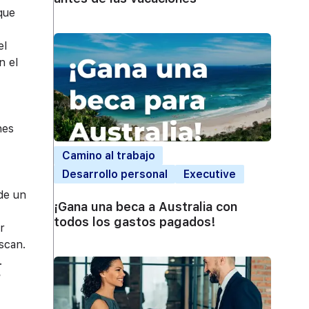
que
el
n el
nes
Camino al trabajo
Desarrollo personal
Executive
 de un
¡Gana una beca a Australia con
todos los gastos pagados!
r
scan.
.
?