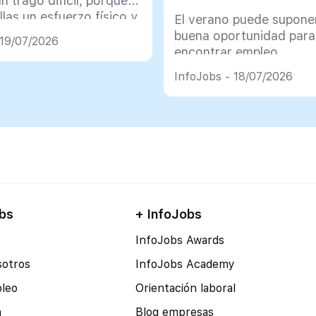
un trago difícil, porque
llas un esfuerzo físico y
El verano puede supone
co muy importante
buena oportunidad para
 19/07/2026
encontrar empleo
InfoJobs - 18/07/2026
bs
+ InfoJobs
InfoJobs Awards
sotros
InfoJobs Academy
pleo
Orientación laboral
a
Blog empresas