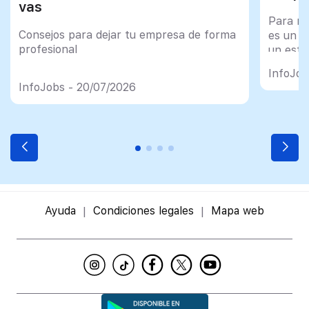
vas
Para mu
Consejos para dejar tu empresa de forma
es un tr
profesional
un esfu
import
InfoJob
InfoJobs - 20/07/2026
Ayuda
Condiciones legales
Mapa web