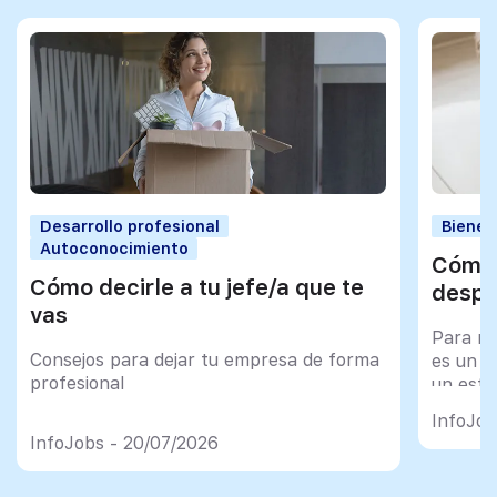
Desarrollo profesional
Bienes
Autoconocimiento
Cómo 
Cómo decirle a tu jefe/a que te
despu
vas
Para mu
Consejos para dejar tu empresa de forma
es un tr
profesional
un esfu
import
InfoJob
InfoJobs - 20/07/2026