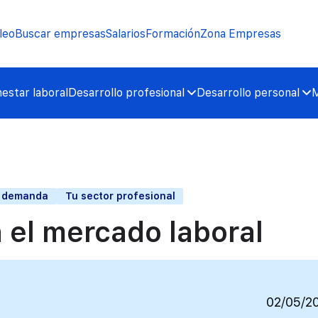
leo
Buscar empresas
Salarios
Formación
Zona Empresas
nestar laboral
Desarrollo profesional
Desarrollo personal
M
y demanda
Tu sector profesional
 el mercado laboral
02/05/2