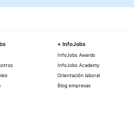
bs
+ InfoJobs
InfoJobs Awards
sotros
InfoJobs Academy
pleo
Orientación laboral
a
Blog empresas