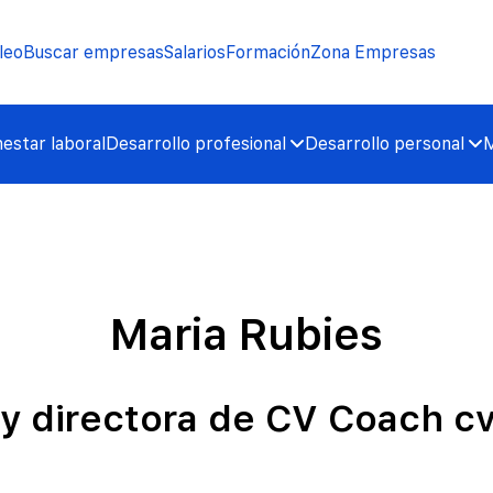
leo
Buscar empresas
Salarios
Formación
Zona Empresas
nestar laboral
Desarrollo profesional
Desarrollo personal
M
Maria Rubies
y directora de CV Coach c