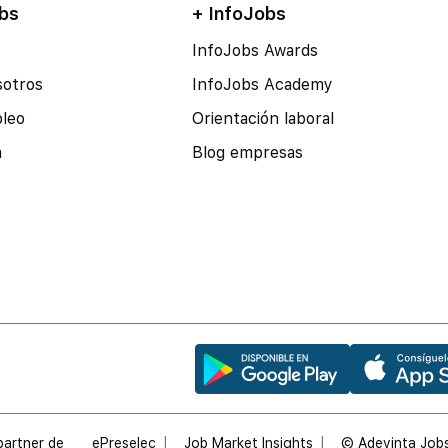
bs
+ InfoJobs
InfoJobs Awards
sotros
InfoJobs Academy
pleo
Orientación laboral
a
Blog empresas
partner de
ePreselec
Job Market Insights
© Adevinta Jobs