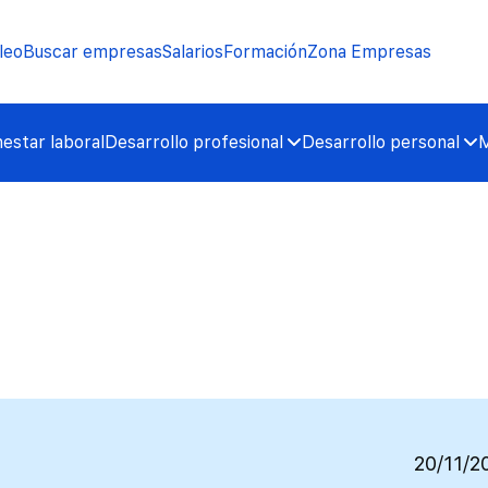
leo
Buscar empresas
Salarios
Formación
Zona Empresas
nestar laboral
Desarrollo profesional
Desarrollo personal
M
20/11/2