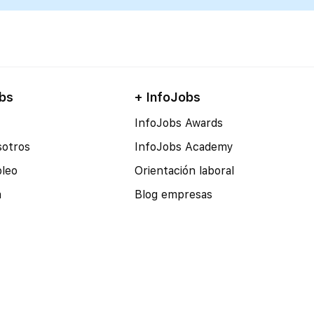
bs
+ InfoJobs
InfoJobs Awards
sotros
InfoJobs Academy
pleo
Orientación laboral
a
Blog empresas