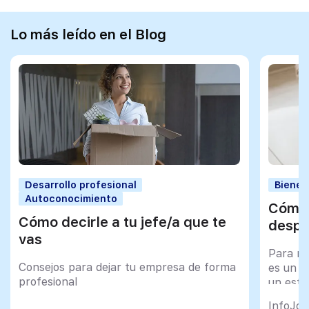
Lo más leído en el Blog
Desarrollo profesional
Bienes
Autoconocimiento
Cómo 
Cómo decirle a tu jefe/a que te
despu
vas
Para mu
Consejos para dejar tu empresa de forma
es un tr
profesional
un esfu
import
InfoJob