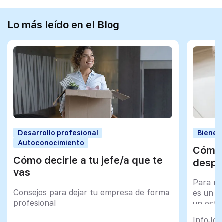
Lo más leído en el Blog
Desarrollo profesional
Bienes
Autoconocimiento
Cómo 
Cómo decirle a tu jefe/a que te
despu
vas
Para mu
Consejos para dejar tu empresa de forma
es un tr
profesional
un esfu
import
InfoJob