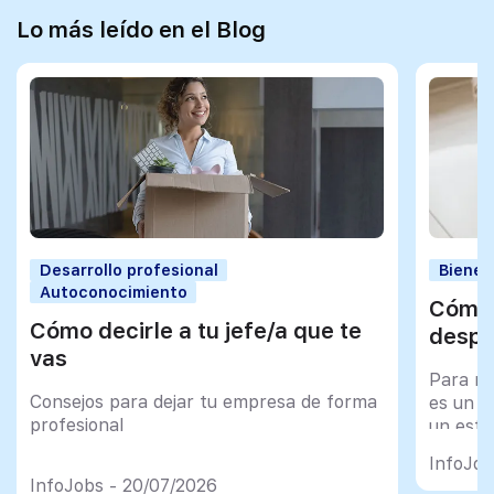
Lo más leído en el Blog
Desarrollo profesional
Bienes
Autoconocimiento
Cómo 
Cómo decirle a tu jefe/a que te
despu
vas
Para mu
Consejos para dejar tu empresa de forma
es un tr
profesional
un esfu
import
InfoJob
InfoJobs - 20/07/2026