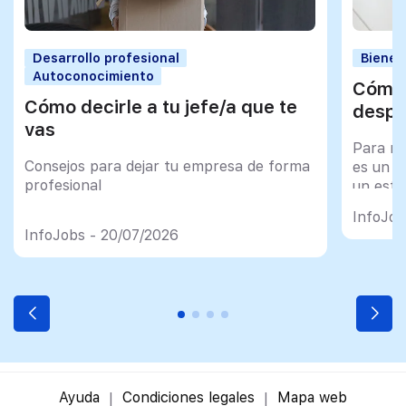
Desarrollo profesional
Bienes
Autoconocimiento
Cómo 
Cómo decirle a tu jefe/a que te
despu
vas
Para mu
Consejos para dejar tu empresa de forma
es un tr
profesional
un esfu
import
InfoJob
InfoJobs - 20/07/2026
Ayuda
Condiciones legales
Mapa web