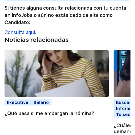
Si tienes alguna consulta relacionada con tu cuenta
en InfoJobs o aún no estás dado de alta como
Candidato:
Consulta aquí.
Noticias relacionadas
Executive
Salario
Buscar t
Informát
¿Qué pasa si me embargan la nómina?
Tu secto
¿Cuáles 
demandad