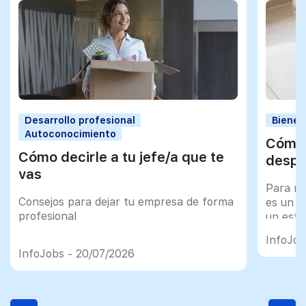
Desarrollo profesional
Bienes
Autoconocimiento
Cómo 
Cómo decirle a tu jefe/a que te
despu
vas
Para mu
Consejos para dejar tu empresa de forma
es un tr
profesional
un esfu
import
InfoJob
InfoJobs - 20/07/2026