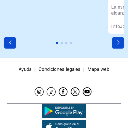
La espe
alcanza
InfoJob
Ayuda
Condiciones legales
Mapa web