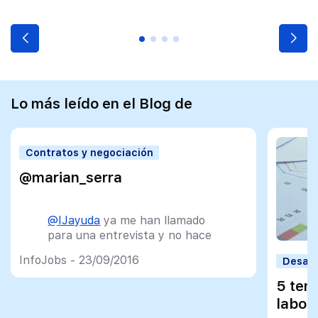
Lo más leído en el Blog de
Contratos y negociación
@marian_serra
@IJayuda
ya me han llamado
para una entrevista y no hace
ni 24 horas que estoy inscrita!!
InfoJobs - 23/09/2016
Desarr
Gracias
@InfoJobs
!!
5 ten
— Marian ॐ (@marian_serra)
labor
13 de septiembre de 2016