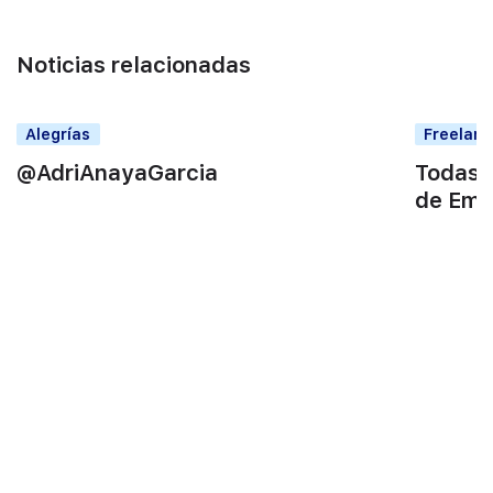
Noticias relacionadas
Alegrías
Freelan
‎@AdriAnayaGarcia
Todas l
de Emp