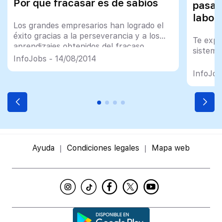
Por qué fracasar es de sabios
pasar
labor
Los grandes empresarios han logrado el
éxito gracias a la perseverancia y a los
Te expl
aprendizajes obtenidos del fracaso
sistema
InfoJobs - 14/08/2014
InfoJob
Ayuda
Condiciones legales
Mapa web