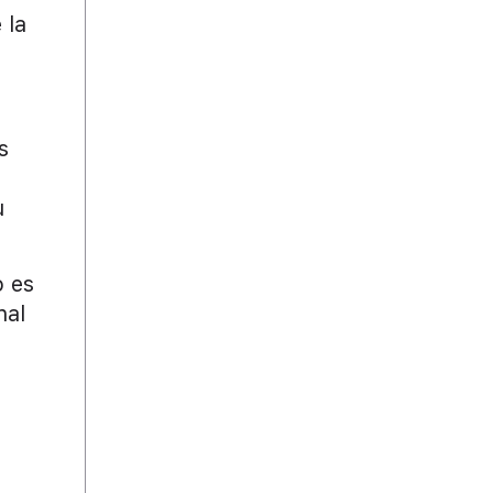
 la
s
u
o es
nal