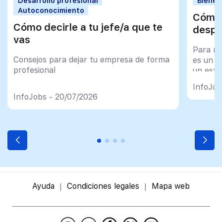
Desarrollo profesional
Bienes
Autoconocimiento
Cómo 
Cómo decirle a tu jefe/a que te
despu
vas
Para mu
Consejos para dejar tu empresa de forma
es un tr
profesional
un esfu
import
InfoJob
InfoJobs - 20/07/2026
Ayuda
Condiciones legales
Mapa web