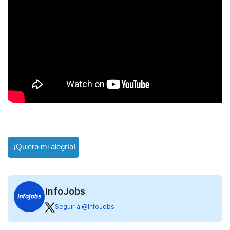
¡Quiero mi alegría!
InfoJobs
Seguir a @InfoJobs