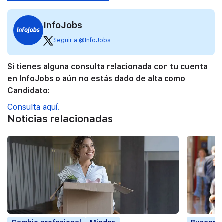
InfoJobs
Seguir a @InfoJobs
Si tienes alguna consulta relacionada con tu cuenta
en InfoJobs o aún no estás dado de alta como
Candidato:
Consulta aquí.
Noticias relacionadas
Cambio profesional
Miedos
Buscar t