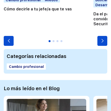
Desarrol
Cómo decirle a tu jefe/a que te vas
Da el pa
conviért
Securita
Categorías relacionadas
Cambio profesional
Lo más leído en el Blog