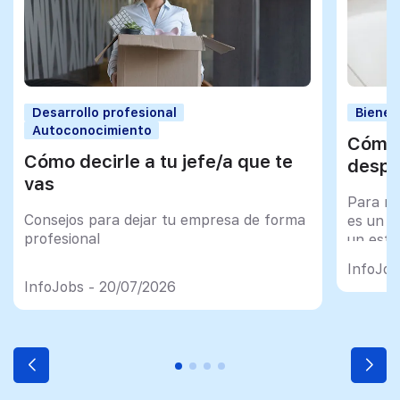
Desarrollo profesional
Bienes
Autoconocimiento
Cómo 
Cómo decirle a tu jefe/a que te
despu
vas
Para mu
Consejos para dejar tu empresa de forma
es un tr
profesional
un esfu
import
InfoJob
InfoJobs - 20/07/2026