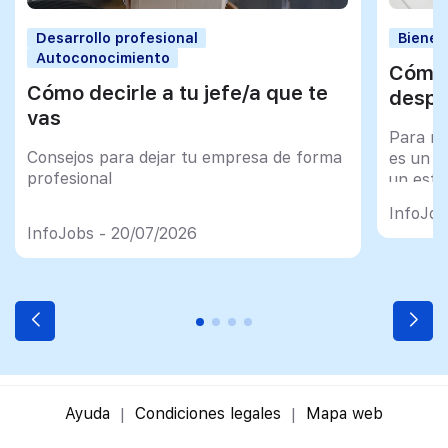
Desarrollo profesional
Bienes
Autoconocimiento
Cómo 
Cómo decirle a tu jefe/a que te
despu
vas
Para mu
Consejos para dejar tu empresa de forma
es un tr
profesional
un esfu
import
InfoJob
InfoJobs - 20/07/2026
Ayuda
Condiciones legales
Mapa web